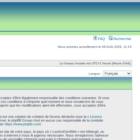
FAQ
Rechercher
Nous sommes actuellement le 06 Août 2026, 11:15
Le fuseau horaire est UTC+1 heure [Heure d’été]
Langue :
ceptez d’être légalement responsable des conditions suivantes. Si vous
r ces conditions à n’importe quel moment et nous essaierons de vous
près que les modifications aient été effectuées, vous acceptez d’être
i est une solution de création de forums déclarée sous la «
Licence
internet, le phpBB Group n’est en aucun cas responsable de la conduite
ter
https://www.phpbb.com/
.
 les lois de votre pays, le pays où « LozèreGenWeb » est hébergé, ou
s à internet si nous le jugeons nécessaire. Nous enregistrons l’adresse
u de verrouiller n’importe quel sujet à n’importe quel moment si nous