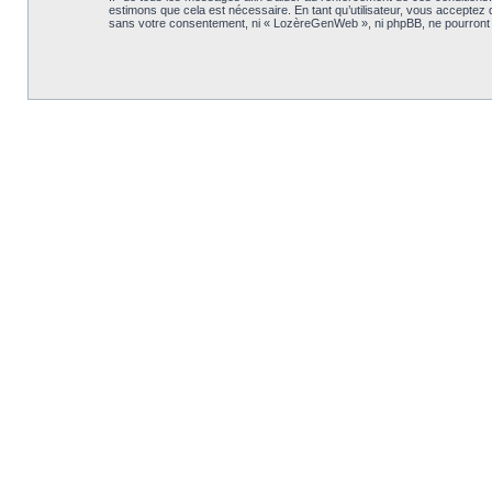
estimons que cela est nécessaire. En tant qu’utilisateur, vous acceptez
sans votre consentement, ni « LozèreGenWeb », ni phpBB, ne pourront 