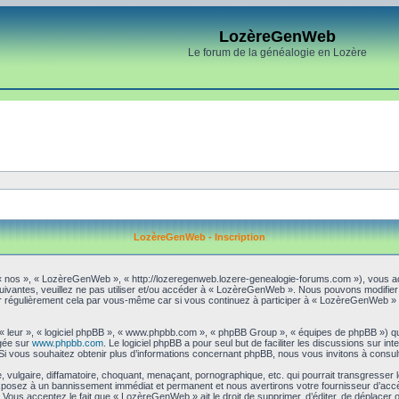
LozèreGenWeb
Le forum de la généalogie en Lozère
LozèreGenWeb - Inscription
« nos », « LozèreGenWeb », « http://lozeregenweb.lozere-genealogie-forums.com »), vous ac
suivantes, veuillez ne pas utiliser et/ou accéder à « LozèreGenWeb ». Nous pouvons modifie
er régulièrement cela par vous-même car si vous continuez à participer à « LozèreGenWeb » a
 « leur », « logiciel phpBB », « www.phpbb.com », « phpBB Group », « équipes de phpBB ») qu
rgée sur
www.phpbb.com
. Le logiciel phpBB a pour seul but de faciliter les discussions sur 
i vous souhaitez obtenir plus d’informations concernant phpBB, nous vous invitons à consul
 vulgaire, diffamatoire, choquant, menaçant, pornographique, etc. qui pourrait transgresser
exposez à un bannissement immédiat et permanent et nous avertirons votre fournisseur d’accè
Vous acceptez le fait que « LozèreGenWeb » ait le droit de supprimer, d’éditer, de déplacer o