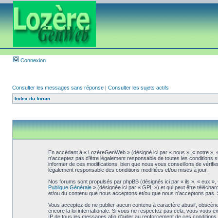
Connexion
Consulter les messages sans réponse
|
Consulter les sujets actifs
Index du forum
En accédant à « LozèreGenWeb » (désigné ici par « nous », « notre », 
n’acceptez pas d’être légalement responsable de toutes les conditions 
informer de ces modifications, bien que nous vous conseillons de vérifi
légalement responsable des conditions modifiées et/ou mises à jour.
Nos forums sont propulsés par phpBB (désignés ici par « ils », « eux »,
Publique Générale
» (désignée ici par « GPL ») et qui peut être télécha
et/ou du contenu que nous acceptons et/ou que nous n’acceptons pas. S
Vous acceptez de ne publier aucun contenu à caractère abusif, obscène,
encore la loi internationale. Si vous ne respectez pas cela, vous vous 
IP de tous les messages afin d’aider au renforcement de ces conditions. 