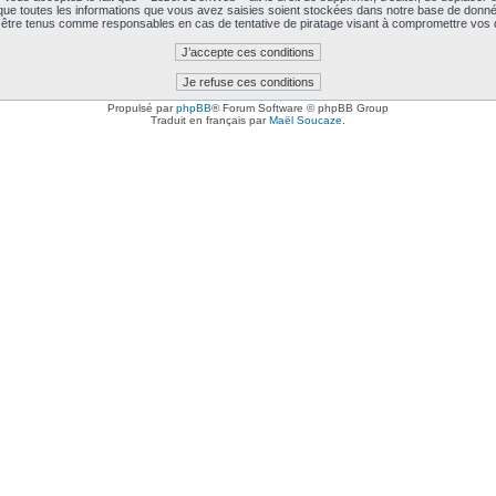
 que toutes les informations que vous avez saisies soient stockées dans notre base de données
être tenus comme responsables en cas de tentative de piratage visant à compromettre vos
Propulsé par
phpBB
® Forum Software © phpBB Group
Traduit en français par
Maël Soucaze
.