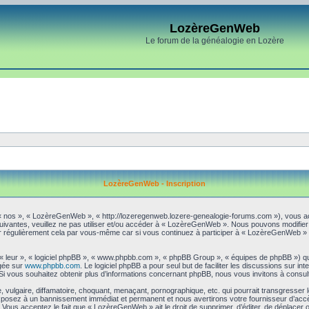
LozèreGenWeb
Le forum de la généalogie en Lozère
LozèreGenWeb - Inscription
« nos », « LozèreGenWeb », « http://lozeregenweb.lozere-genealogie-forums.com »), vous ac
suivantes, veuillez ne pas utiliser et/ou accéder à « LozèreGenWeb ». Nous pouvons modifie
er régulièrement cela par vous-même car si vous continuez à participer à « LozèreGenWeb » a
 « leur », « logiciel phpBB », « www.phpbb.com », « phpBB Group », « équipes de phpBB ») qu
rgée sur
www.phpbb.com
. Le logiciel phpBB a pour seul but de faciliter les discussions sur 
i vous souhaitez obtenir plus d’informations concernant phpBB, nous vous invitons à consul
 vulgaire, diffamatoire, choquant, menaçant, pornographique, etc. qui pourrait transgresser
exposez à un bannissement immédiat et permanent et nous avertirons votre fournisseur d’accè
Vous acceptez le fait que « LozèreGenWeb » ait le droit de supprimer, d’éditer, de déplacer o