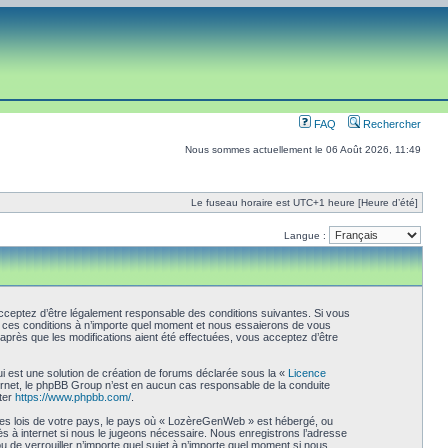
FAQ
Rechercher
Nous sommes actuellement le 06 Août 2026, 11:49
Le fuseau horaire est UTC+1 heure [Heure d’été]
Langue :
ceptez d’être légalement responsable des conditions suivantes. Si vous
r ces conditions à n’importe quel moment et nous essaierons de vous
près que les modifications aient été effectuées, vous acceptez d’être
i est une solution de création de forums déclarée sous la «
Licence
internet, le phpBB Group n’est en aucun cas responsable de la conduite
ter
https://www.phpbb.com/
.
 les lois de votre pays, le pays où « LozèreGenWeb » est hébergé, ou
s à internet si nous le jugeons nécessaire. Nous enregistrons l’adresse
u de verrouiller n’importe quel sujet à n’importe quel moment si nous