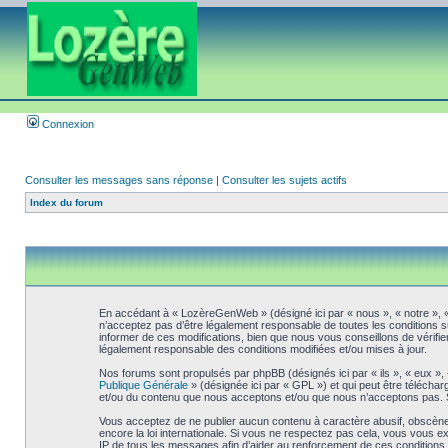
Connexion
Consulter les messages sans réponse
|
Consulter les sujets actifs
Index du forum
En accédant à « LozèreGenWeb » (désigné ici par « nous », « notre », 
n’acceptez pas d’être légalement responsable de toutes les conditions 
informer de ces modifications, bien que nous vous conseillons de vérifi
légalement responsable des conditions modifiées et/ou mises à jour.
Nos forums sont propulsés par phpBB (désignés ici par « ils », « eux »,
Publique Générale
» (désignée ici par « GPL ») et qui peut être télécha
et/ou du contenu que nous acceptons et/ou que nous n’acceptons pas. S
Vous acceptez de ne publier aucun contenu à caractère abusif, obscène,
encore la loi internationale. Si vous ne respectez pas cela, vous vous 
IP de tous les messages afin d’aider au renforcement de ces conditions. 