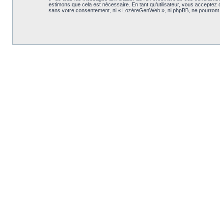
estimons que cela est nécessaire. En tant qu’utilisateur, vous acceptez
sans votre consentement, ni « LozèreGenWeb », ni phpBB, ne pourront 