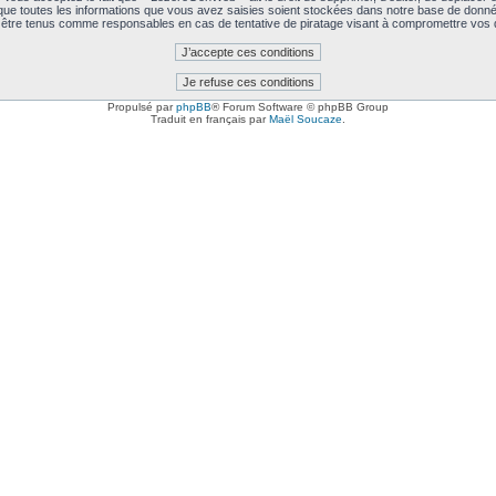
 que toutes les informations que vous avez saisies soient stockées dans notre base de données
être tenus comme responsables en cas de tentative de piratage visant à compromettre vos
Propulsé par
phpBB
® Forum Software © phpBB Group
Traduit en français par
Maël Soucaze
.