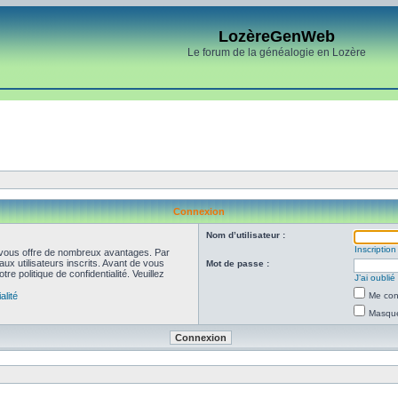
LozèreGenWeb
Le forum de la généalogie en Lozère
Connexion
Nom d’utilisateur :
Inscription
et vous offre de nombreux avantages. Par
ux utilisateurs inscrits. Avant de vous
Mot de passe :
re politique de confidentialité. Veuillez
J’ai oubli
alité
Me con
Masquer