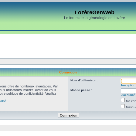
LozèreGenWeb
Le forum de la généalogie en Lozère
Connexion
Nom d’utilisateur :
Inscription
et vous offre de nombreux avantages. Par
ux utilisateurs inscrits. Avant de vous
Mot de passe :
re politique de confidentialité. Veuillez
J’ai oubli
alité
Me con
Masquer