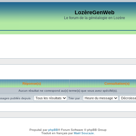
LozèreGenWeb
Le forum de la généalogie en Lozère
Réponse(s)
Consultation(s)
Aucun résultat ne correspond au(x) terme(s) que vous avez spécifié(s).
ssages publiés depuis :
Trier par :
Propulsé par
phpBB
® Forum Software © phpBB Group
Traduit en français par
Maël Soucaze
.