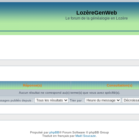
LozèreGenWeb
Le forum de la généalogie en Lozère
Réponse(s)
Consultation(s)
Aucun résultat ne correspond au(x) terme(s) que vous avez spécifié(s).
ssages publiés depuis :
Trier par :
Propulsé par
phpBB
® Forum Software © phpBB Group
Traduit en français par
Maël Soucaze
.