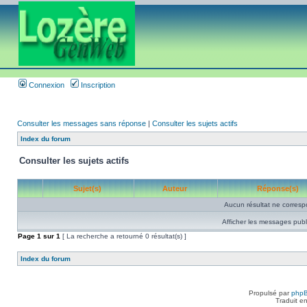
Connexion
Inscription
Consulter les messages sans réponse
|
Consulter les sujets actifs
Index du forum
Consulter les sujets actifs
Sujet(s)
Auteur
Réponse(s)
Aucun résultat ne corresp
Afficher les messages publ
Page
1
sur
1
[ La recherche a retourné 0 résultat(s) ]
Index du forum
Propulsé par
php
Traduit e