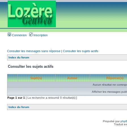
Connexion
Inscription
Consulter les messages sans réponse
|
Consulter les sujets actifs
Index du forum
Consulter les sujets actifs
Sujet(s)
Auteur
Réponse(s)
Aucun résultat ne corresp
Afficher les messages publ
Page
1
sur
1
[ La recherche a retourné 0 résultat(s) ]
Index du forum
Propulsé par
php
Traduit e