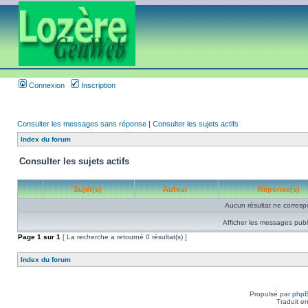
Connexion
Inscription
Consulter les messages sans réponse
|
Consulter les sujets actifs
Index du forum
Consulter les sujets actifs
Sujet(s)
Auteur
Réponse(s)
Aucun résultat ne corresp
Afficher les messages publ
Page
1
sur
1
[ La recherche a retourné 0 résultat(s) ]
Index du forum
Propulsé par
php
Traduit e