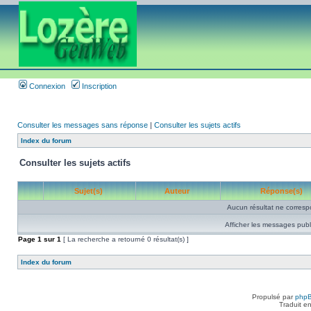
Connexion
Inscription
Consulter les messages sans réponse
|
Consulter les sujets actifs
Index du forum
Consulter les sujets actifs
Sujet(s)
Auteur
Réponse(s)
Aucun résultat ne corresp
Afficher les messages publ
Page
1
sur
1
[ La recherche a retourné 0 résultat(s) ]
Index du forum
Propulsé par
php
Traduit e