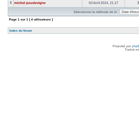
4
michel poudevigne
03 Avril 2014, 21:17
Sélectionner la méthode de tri :
Page
1
sur
1
[ 4 utilisateurs ]
Index du forum
Propulsé par
php
Traduit e