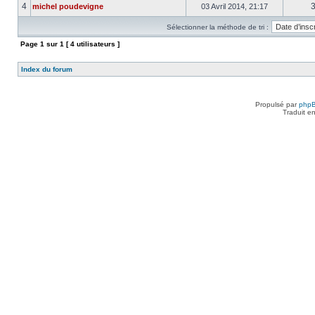
4
michel poudevigne
03 Avril 2014, 21:17
Sélectionner la méthode de tri :
Page
1
sur
1
[ 4 utilisateurs ]
Index du forum
Propulsé par
php
Traduit e