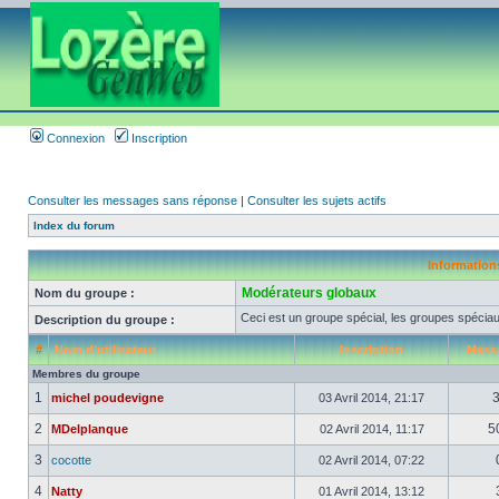
Connexion
Inscription
Consulter les messages sans réponse
|
Consulter les sujets actifs
Index du forum
Informations
Modérateurs globaux
Nom du groupe :
Ceci est un groupe spécial, les groupes spéciau
Description du groupe :
#
Nom d’utilisateur
Inscription
Mess
Membres du groupe
1
michel poudevigne
03 Avril 2014, 21:17
2
5
MDelplanque
02 Avril 2014, 11:17
3
cocotte
02 Avril 2014, 07:22
4
Natty
01 Avril 2014, 13:12