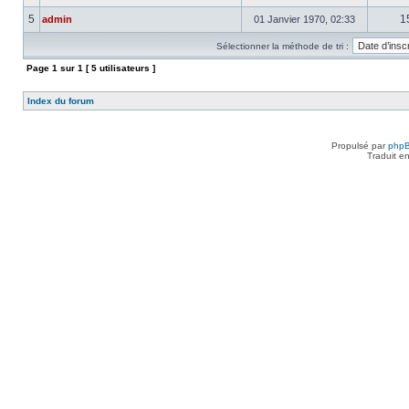
5
1
admin
01 Janvier 1970, 02:33
Sélectionner la méthode de tri :
Page
1
sur
1
[ 5 utilisateurs ]
Index du forum
Propulsé par
php
Traduit e