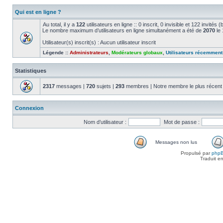
Qui est en ligne ?
Au total, il y a
122
utilisateurs en ligne :: 0 inscrit, 0 invisible et 122 invité
Le nombre maximum d’utilisateurs en ligne simultanément a été de
2070
le 
Utilisateur(s) inscrit(s) : Aucun utilisateur inscrit
Légende ::
Administrateurs
,
Modérateurs globaux
,
Utilisateurs récemment 
Statistiques
2317
messages |
720
sujets |
293
membres | Notre membre le plus récent
Connexion
Nom d’utilisateur :
Mot de passe :
Messages non lus
Propulsé par
php
Traduit e