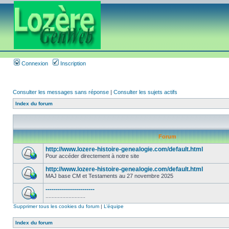
Connexion
Inscription
Consulter les messages sans réponse
|
Consulter les sujets actifs
Index du forum
Forum
http://www.lozere-histoire-genealogie.com/default.html
Pour accéder directement à notre site
http://www.lozere-histoire-genealogie.com/default.html
MAJ base CM et Testaments au 27 novembre 2025
------------------------
..........................
Supprimer tous les cookies du forum
|
L’équipe
Index du forum