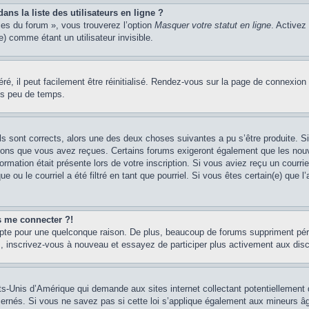
s la liste des utilisateurs en ligne ?
ces du forum », vous trouverez l’option
Masquer votre statut en ligne
. Activez
 comme étant un utilisateur invisible.
é, il peut facilement être réinitialisé. Rendez-vous sur la page de connexion
ns peu de temps.
ils sont corrects, alors une des deux choses suivantes a pu s’être produite. 
tions que vous avez reçues. Certains forums exigeront également que les nouve
ormation était présente lors de votre inscription. Si vous aviez reçu un courri
ou le courriel a été filtré en tant que pourriel. Si vous êtes certain(e) que l
us me connecter ?!
mpte pour une quelconque raison. De plus, beaucoup de forums suppriment pério
cas, inscrivez-vous à nouveau et essayez de participer plus activement aux dis
ts-Unis d’Amérique qui demande aux sites internet collectant potentiellement
rnés. Si vous ne savez pas si cette loi s’applique également aux mineurs âg