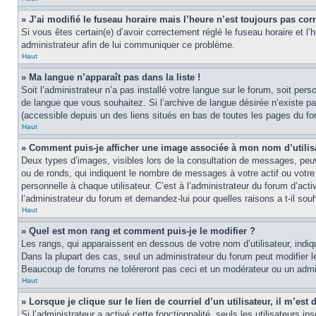
» J’ai modifié le fuseau horaire mais l’heure n’est toujours pas corr
Si vous êtes certain(e) d’avoir correctement réglé le fuseau horaire et l’
administrateur afin de lui communiquer ce problème.
Haut
» Ma langue n’apparaît pas dans la liste !
Soit l’administrateur n’a pas installé votre langue sur le forum, soit per
de langue que vous souhaitez. Si l’archive de langue désirée n’existe pas
(accessible depuis un des liens situés en bas de toutes les pages du fo
Haut
» Comment puis-je afficher une image associée à mon nom d’utilis
Deux types d’images, visibles lors de la consultation de messages, peuv
ou de ronds, qui indiquent le nombre de messages à votre actif ou votre
personnelle à chaque utilisateur. C’est à l’administrateur du forum d’act
l’administrateur du forum et demandez-lui pour quelles raisons a t-il souh
Haut
» Quel est mon rang et comment puis-je le modifier ?
Les rangs, qui apparaissent en dessous de votre nom d’utilisateur, indi
Dans la plupart des cas, seul un administrateur du forum peut modifier
Beaucoup de forums ne toléreront pas ceci et un modérateur ou un adm
Haut
» Lorsque je clique sur le lien de courriel d’un utilisateur, il m’e
Si l’administrateur a activé cette fonctionnalité, seuls les utilisateurs i