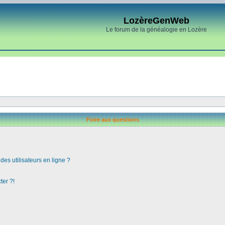
LozèreGenWeb
Le forum de la généalogie en Lozère
Foire aux questions
es utilisateurs en ligne ?
ter ?!