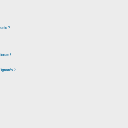
rente ?
 forum !
d’ignorés ?