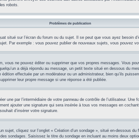
es robots.
Problèmes de publication
uat situé sur l’écran du forum ou du sujet. Il se peut que vous ayez besoin d
 sujet. Par exemple : vous pouvez publier de nouveaux sujets, vous pouvez vo
m, vous ne pouvez éditer ou supprimer que vos propres messages. Vous pouve
i quelqu’un a déjà répondu au message, un petit texte situé en dessous du me
’une édition effectuée par un modérateur ou un administrateur, bien qu’ils puissen
 supprimer leur propre message si une réponse a été publiée.
er une par l’intermédiaire de votre panneau de contrôle de l’utilisateur. Une
lement ajouter une signature qui sera insérée à tous vos messages en cochant 
souhait d’insérer votre signature.
ujet, cliquez sur l’onglet « Création d’un sondage », situé en-dessous du form
 des sondages. Saisissez le titre du sondage en incluant au moins deux opti