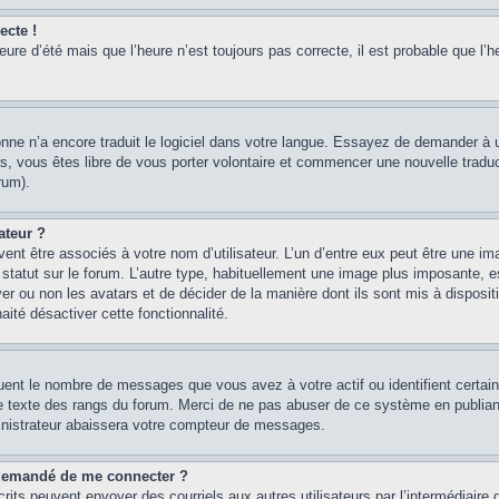
ecte !
heure d’été mais que l’heure n’est toujours pas correcte, il est probable que l’h
sonne n’a encore traduit le logiciel dans votre langue. Essayez de demander à un
, vous êtes libre de vous porter volontaire et commencer une nouvelle traducti
rum).
ateur ?
ent être associés à votre nom d’utilisateur. L’un d’entre eux peut être une im
 statut sur le forum. L’autre type, habituellement une image plus imposante, 
iver ou non les avatars et de décider de la manière dont ils sont mis à disposi
aité désactiver cette fonctionnalité.
quent le nombre de messages que vous avez à votre actif ou identifient certai
 le texte des rangs du forum. Merci de ne pas abuser de ce système en publian
inistrateur abaissera votre compteur de messages.
st demandé de me connecter ?
nscrits peuvent envoyer des courriels aux autres utilisateurs par l’intermédiair