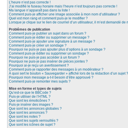
L’heure n’est pas correcte !
J’ai modifié le fuseau horaire mais l’heure n’est toujours pas correcte !
Ma langue n’apparaît pas dans la liste !
Comment puis-je afficher une image associée à mon nom d’utilisateur ?
Quel est mon rang et comment puis-je le modifier ?
Lorsque je clique sur le lien de courriel d’un utilisateur, il m’est demandé de
Problèmes de publication
Comment puis-je publier un sujet dans un forum ?
Comment puis-je éditer ou supprimer un message ?
Comment puis-je ajouter une signature à un message ?
Comment puis-je créer un sondage ?
Pourquoi ne puis-je pas ajouter plus d’options à un sondage ?
Comment puis-je éditer ou supprimer un sondage ?
Pourquoi ne puis-je pas accéder à un forum ?
Pourquoi ne puis-je pas insérer de pièces jointes ?
Pourquoi ai-je reçu un avertissement ?
Comment puis-je rapporter des messages à un modérateur ?
À quoi sert le bouton « Sauvegarder » affiché lors de la rédaction d’un sujet 
Pourquoi mon message a-t-il besoin d’être approuvé ?
Comment puis-je remonter mes sujets ?
Mise en forme et types de sujets
Qu’est-ce que le BBCode ?
Puis-je utiliser de l’HTML ?
Que sont les émoticônes ?
Puis-je insérer des images ?
Que sont les annonces globales ?
Que sont les annonces ?
Que sont les notes ?
Que sont les sujets verrouillés ?
Que sont les icônes de sujet ?